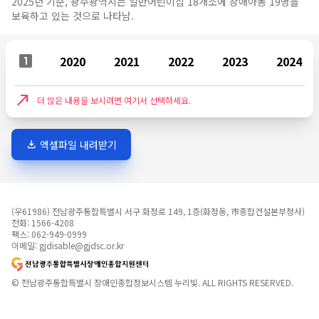
2025년 기준, 광주광역시는 일반어린이집 18개소에 장애아동 19명을
보육하고 있는 것으로 나타남.
looks_one
2020
2021
2022
2023
2024
north_east
더 많은 내용을 보시려면 여기서 선택하세요.
download
엑셀파일 내려받기
(우61986) 전남광주통합특별시 서구 화정로 149, 1층(화정동, 市종합건설본부청사)
전화:
1566-4208
팩스: 062-949-0999
이메일: gjdisable@gjdsc.or.kr
© 전남광주통합특별시 장애인종합정보시스템 누리빛. ALL RIGHTS RESERVED.