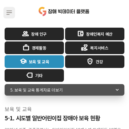
메인메뉴 열기
group
account_balance_wallet
장애 인구
장애인복지 예산
work_outline
volunteer_activism
경제활동
복지서비스
school
health_and_safety
보육 및 교육
건강
more
기타
5. 보육 및 교육 통계자료 더보기
보육 및 교육
5-1. 시도별 일반어린이집 장애아 보육 현황